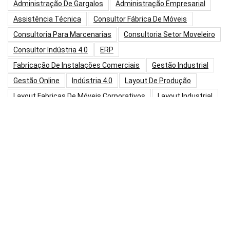
Administração De Gargalos
Administração Empresarial
Assistência Técnica
Consultor Fábrica De Móveis
Consultoria Para Marcenarias
Consultoria Setor Moveleiro
Consultor Indústria 4.0
ERP
Fabricação De Instalações Comerciais
Gestão Industrial
Gestão Online
Indústria 4.0
Layout De Produção
Layout Fabricas De Móveis Corporativos
Layout Industrial
Layout Marcenaria
Lean 6 Sigma
Lean Manufacturing
Marcenaria 4.0
Marcenaria Conectada
Marcenaria Modelo
Maturidade Digital
PCP
Pcp Para Marcenarias
Planejamento Estratégico
Produtividade Online
Produção Fábrica De Móveis
Produção Marcenaria
Programação Da Produção
Projeto Integrado
Redução De Custos Indústria Moveleira
Sistema Oee
Tecnologia Industrial