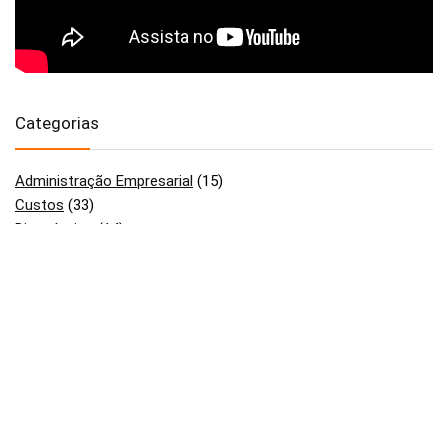
Categorias
Administração Empresarial
(15)
Custos
(33)
Diagnóstico
(14)
Gestão
(67)
Indústria 4.0
(12)
Layout
(6)
Lean Manufacturing
(18)
OEE
(5)
PCP
(13)
Planejamento Estratégico
(42)
Produtividade
(42)
Uncategorized
(4)