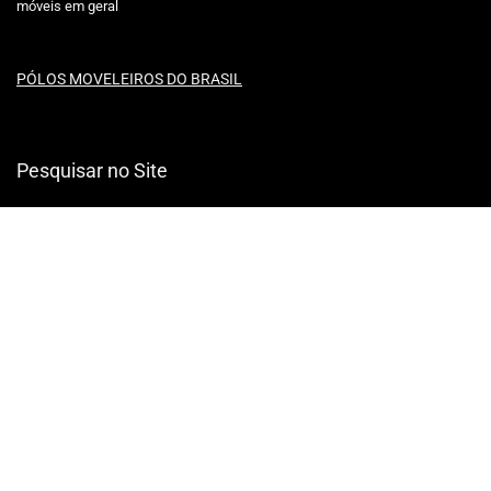
móveis em geral
PÓLOS MOVELEIROS DO BRASIL
Pesquisar no Site
Redes Sociais
© 2013 Claudio Perin Consultoria Empresarial •
Mapa do Site
• CNPJ
17.813.464/0001-10