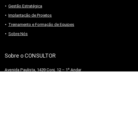
Gestão Estratégica
Implantação de Projetos
Treinamento e Formação de Equipes
Sobre Nós
Sobre o CONSULTOR
Avenida Paulista, 1439 Conj. 12 – 1º Andar
Bela Vista CEP 01311-200 – São Paulo SP
Claudio Perin: Consultoria para marcenarias, lojistas e fabricantes de
móveis em geral
PÓLOS MOVELEIROS DO BRASIL