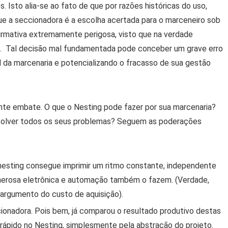
Isto alia-se ao fato de que por razões históricas do uso,
e a seccionadora é a escolha acertada para o marceneiro sob
firmativa extremamente perigosa, visto que na verdade
el. Tal decisão mal fundamentada pode conceber um grave erro
 da marcenaria e potencializando o fracasso de sua gestão
te embate. O que o Nesting pode fazer por sua marcenaria?
resolver todos os seus problemas? Seguem as poderações
 nesting consegue imprimir um ritmo constante, independente
erosa eletrônica e automação também o fazem. (Verdade,
rgumento do custo de aquisição).
ionadora. Pois bem, já comparou o resultado produtivo destas
 rápido no Nesting, simplesmente pela abstração do projeto.