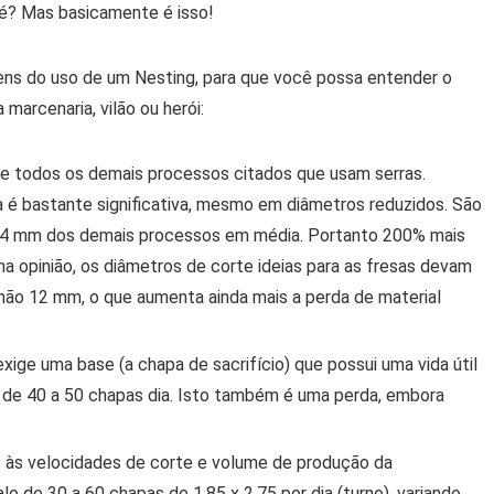
é? Mas basicamente é isso!
ens do uso de um Nesting, para que você possa entender o
marcenaria, vilão ou herói:
 de todos os demais processos citados que usam serras.
a é bastante significativa, mesmo em diâmetros reduzidos. São
a 4 mm dos demais processos em média. Portanto 200% mais
a opinião, os diâmetros de corte ideias para as fresas devam
não 12 mm, o que aumenta ainda mais a perda de material
ige uma base (a chapa de sacrifício) que possui uma vida útil
de 40 a 50 chapas dia. Isto também é uma perda, embora
às velocidades de corte e volume de produção da
lo de 30 a 60 chapas de 1,85 x 2,75 por dia (turno), variando