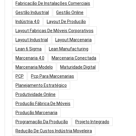
Fabricação De Instalações Comerciais
Gestão Industrial
Gestão Online
Indústria 4.0
Layout De Produção
Layout Fabricas De Móveis Corporativos
Layout Industrial
Layout Marcenaria
Lean 6 Sigma
Lean Manufacturing
Marcenaria 4.0
Marcenaria Conectada
Marcenaria Modelo
Maturidade Digital
PCP
Pcp Para Marcenarias
Planejamento Estratégico
Produtividade Online
Produção Fábrica De Móveis
Produção Marcenaria
Programação Da Produção
Projeto Integrado
Redução De Custos Indústria Moveleira