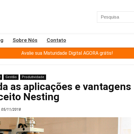
og
Sobre Nós
Contato
Avalie sua Maturidade Digital AGORA grátis!
0
Gestão
Produtividade
da as aplicações e vantagens
ceito Nesting
05/11/2018