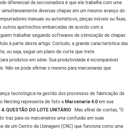
nde diferencial da seccionadora é que ela trabalha com uma
ssar simultaneamente diversas chapas em um mesmo avanço do
empurradores manuais ou automáticos, pinças móveis ou fixas,
os outros apetrechos embarcadas de acordo com a
eguem trabalhar seguindo softwares de otimização de chapas
ulo à parte deste artigo. Contudo, a grande característica das
e, ou seja, seguir um plano de corte que trate
ara produtos em série. Sua produtividade é incomparável
plo. Não se pode afirmar o mesmo para marcenarias que
dança tecnológica na gestão dos processos de fabricação da
o Nesting representa de fato a
Marcenaria 4.0
em sua
,
A QUESTÃO DO LOTE UNITÁRIO
. Mas afinal de contas, “O
o traz para os marceneiros uma confusão em suas
a-se de um Centro de Usinagem (CNC) que funciona como uma