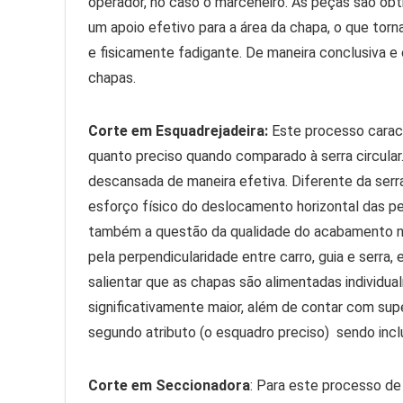
operador, no caso o marceneiro. As peças são obtid
um apoio efetivo para a área da chapa, o que torn
e fisicamente fadigante. De maneira conclusiva e
chapas.
Corte em Esquadrejadeira:
Este processo caract
quanto preciso quando comparado à serra circular
descansada de maneira efetiva. Diferente da serra
esforço físico do deslocamento horizontal das pe
também a questão da qualidade do acabamento n
pela perpendicularidade entre carro, guia e serra,
salientar que as chapas são alimentadas individua
significativamente maior, além de contar com sup
segundo atributo (o esquadro preciso) sendo inc
Corte em Seccionadora
: Para este processo de