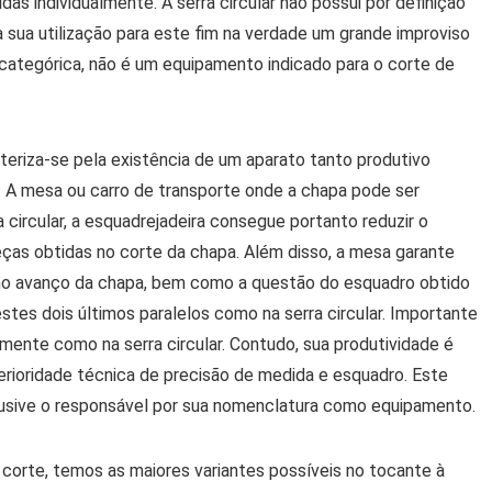
as individualmente. A serra circular não possui por definição
a sua utilização para este fim na verdade um grande improviso
 categórica, não é um equipamento indicado para o corte de
eriza-se pela existência de um aparato tanto produtivo
. A mesa ou carro de transporte onde a chapa pode ser
 circular, a esquadrejadeira consegue portanto reduzir o
ças obtidas no corte da chapa. Além disso, a mesa garante
o avanço da chapa, bem como a questão do esquadro obtido
 estes dois últimos paralelos como na serra circular. Importante
lmente como na serra circular. Contudo, sua produtividade é
erioridade técnica de precisão de medida e esquadro. Este
lusive o responsável por sua nomenclatura como equipamento.
 corte, temos as maiores variantes possíveis no tocante à