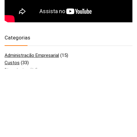
Categorias
Administração Empresarial
(15)
Custos
(33)
Diagnóstico
(14)
Gestão
(67)
Indústria 4.0
(12)
Layout
(6)
Lean Manufacturing
(18)
OEE
(5)
PCP
(13)
Planejamento Estratégico
(42)
Produtividade
(42)
Uncategorized
(4)