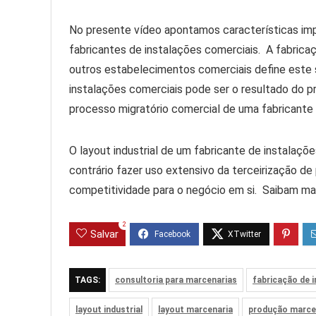
No presente vídeo apontamos características imp
fabricantes de instalações comerciais. A fabric
outros estabelecimentos comerciais define este 
instalações comerciais pode ser o resultado do 
processo migratório comercial de uma fabricante
O layout industrial de um fabricante de instalaç
contrário fazer uso extensivo da terceirização d
competitividade para o negócio em si. Saibam mai
2
Salvar
TAGS:
consultoria para marcenarias
fabricação de 
layout industrial
layout marcenaria
produção marce