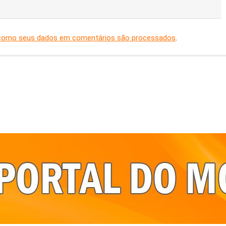
como seus dados em comentários são processados
.