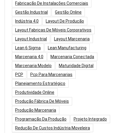
Fabricação De Instalações Comerciais
Gestão Industrial
Gestão Online
Indústria 4.0
Layout De Produção
Layout Fabricas De Móveis Corporativos
Layout Industrial
Layout Marcenaria
Lean 6 Sigma
Lean Manufacturing
Marcenaria 4.0
Marcenaria Conectada
Marcenaria Modelo
Maturidade Digital
PCP
Pcp Para Marcenarias
Planejamento Estratégico
Produtividade Online
Produção Fábrica De Móveis
Produção Marcenaria
Programação Da Produção
Projeto Integrado
Redução De Custos Indústria Moveleira