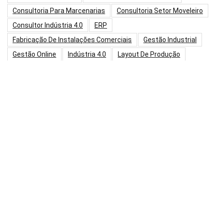
Consultoria Para Marcenarias
Consultoria Setor Moveleiro
Consultor Indústria 4.0
ERP
Fabricação De Instalações Comerciais
Gestão Industrial
Gestão Online
Indústria 4.0
Layout De Produção
Layout Fabricas De Móveis Corporativos
Layout Industrial
Layout Marcenaria
Lean 6 Sigma
Lean Manufacturing
Marcenaria 4.0
Marcenaria Conectada
Marcenaria Modelo
Maturidade Digital
PCP
Pcp Para Marcenarias
Planejamento Estratégico
Produtividade Online
Produção Fábrica De Móveis
Produção Marcenaria
Programação Da Produção
Projeto Integrado
Redução De Custos Indústria Moveleira
Sistema Oee
Tecnologia Industrial
Teoria Das Restrições