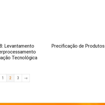
8: Levantamento
Precificação de Produtos
erprocessamento
ação Tecnológica
1
2
3
→